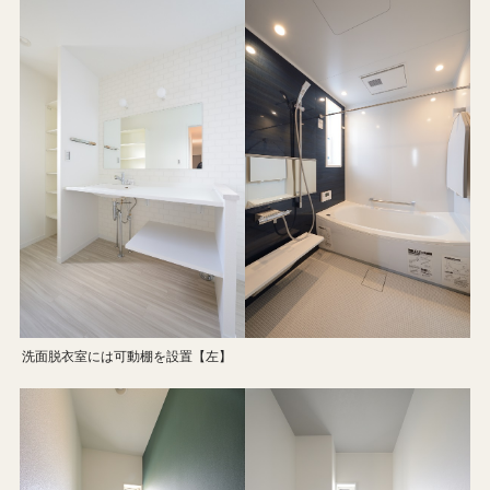
洗面脱衣室には可動棚を設置【左】