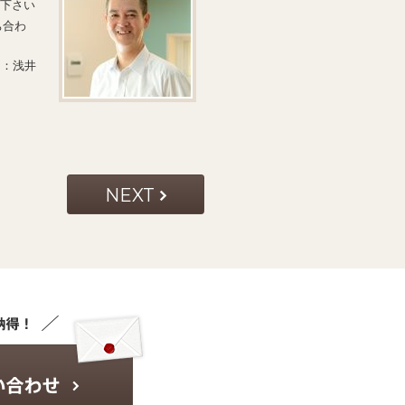
せ下さい
ち合わ
当：浅井
NEXT