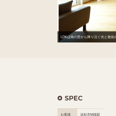
LDKは南の窓から降り注ぐ光と無垢
SPEC
お客様
浜松市M様邸