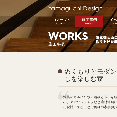
コンセプト
施工事例
ぬくもりとモダン
しを楽しむ家
漆黒のガルバリウム鋼板と米杉を組
杉、アマゾンジャラなど適材適所
る設計にすることで奥様の家事負