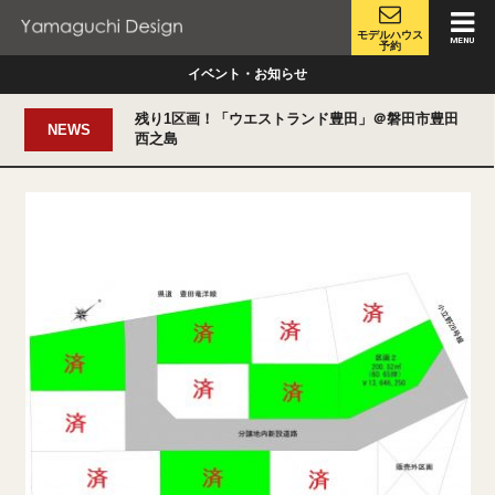
モデルハウス
MENU
予約
イベント・お知らせ
残り1区画！「ウエストランド豊田」＠磐田市豊田
NEWS
西之島